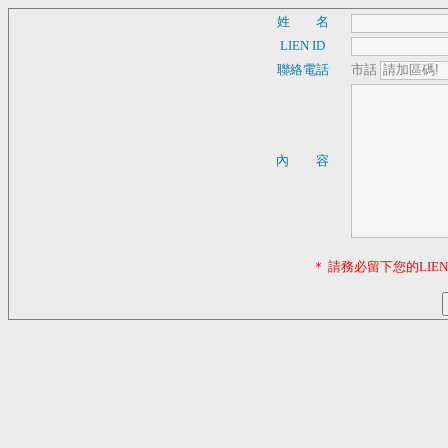
姓 名
LIEN ID
聯絡電話
市話
內 容
＊ 請務必留下您的LI