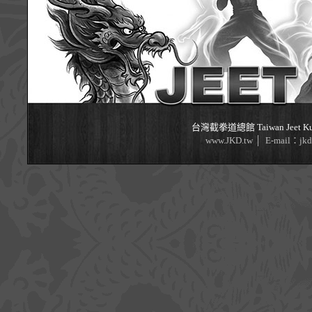
台灣截拳道總館 Taiwan Jeet Kune D
www.JKD.tw │ E-mail：jk